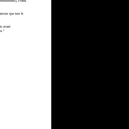
e Lemonheads), Frank
aisons que tuer le
ts avant
ps !