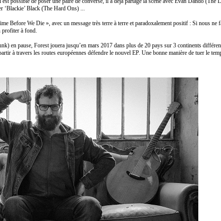
 il est possible de poser une paire de converse, il a déjà partagé la scène avec Evan Dando (Th
 ‘Blackie’ Black (The Hard Ons) ...
me Before We Die », avec un message très terre à terre et paradoxalement positif : Si nous ne f
n profiter à fond.
k) en pause, Forest jouera jusqu’en mars 2017 dans plus de 20 pays sur 3 continents différen
rtir à travers les routes européennes défendre le nouvel EP. Une bonne manière de tuer le tem