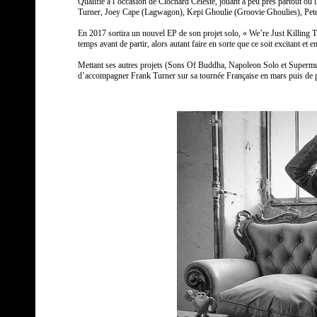
Qualifié à l’occasion de Clochard Céleste, jouant à peu près partout où
Turner, Joey Cape (Lagwagon), Kepi Ghoulie (Groovie Ghoulies), Peter
En 2017 sortira un nouvel EP de son projet solo, « We’re Just Killing Ti
temps avant de partir, alors autant faire en sorte que ce soit excitant et e
Mettant ses autres projets (Sons Of Buddha, Napoleon Solo et Supermun
d’accompagner Frank Turner sur sa tournée Française en mars puis de pa